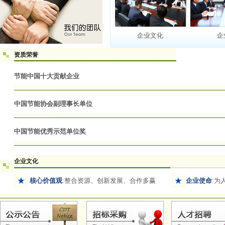
企业文化
企业文
资质荣誉
节能中国十大贡献企业
中国节能协会副理事长单位
中国节能优秀示范单位奖
企业文化
核心价值观
:整合资源、创新发展、合作多赢
企业使命
:为