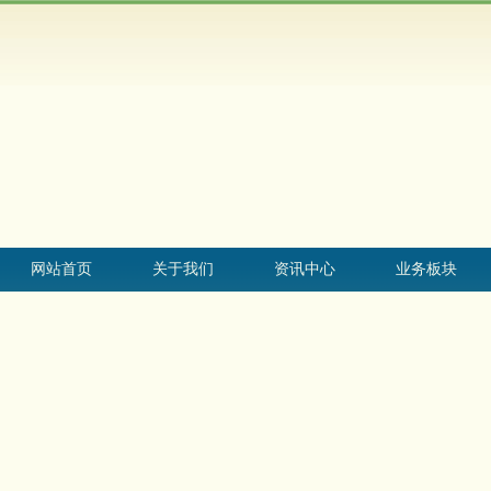
网站首页
关于我们
资讯中心
业务板块