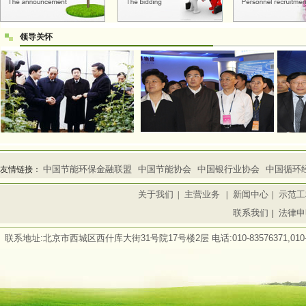
领导关怀
中国节能环保金融联盟
中国节能协会
中国银行业协会
中国循环
友情链接：
关于我们
主营业务
新闻中心
示范工
|
|
|
联系我们
法律申
|
联系地址:北京市西城区西什库大街31号院17号楼2层 电话:010-83576371,010-8