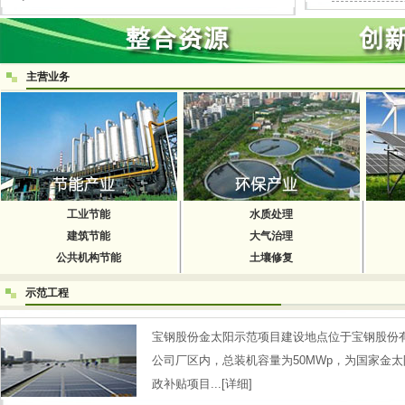
主营业务
工业节能
水质处理
建筑节能
大气治理
公共机构节能
土壤修复
示范工程
宝钢股份金太阳示范项目建设地点位于宝钢股份
公司厂区内，总装机容量为50MWp，为国家金太
政补贴项目...
[详细]