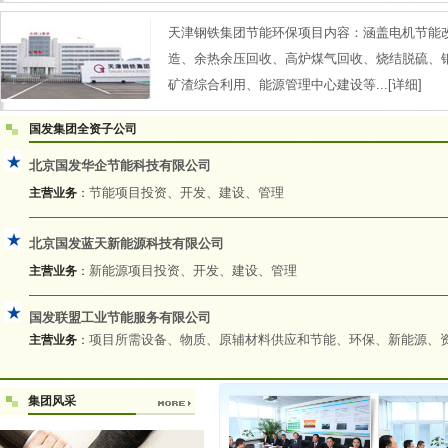
天津钢铁集团节能环保项目内容：涵盖电机节能
造、余热余压回收、高炉煤气回收、烧结脱硫、
矿渣综合利用、能源管理中心建设等...
[
详细
]
国发集团全资子公司
北京国发华企节能科技有限公司
节能项目投资、开发、建设、管理
主营业务
：
北京国发蓝天新能源科技有限公司
新能源项目投资、开发、建设、管理
主营业务
：
国发联盟工业节能服务有限公司
项目所需设备、物质、原辅材料供应和节能、环保、新能源、
主营业务
：
集团风采