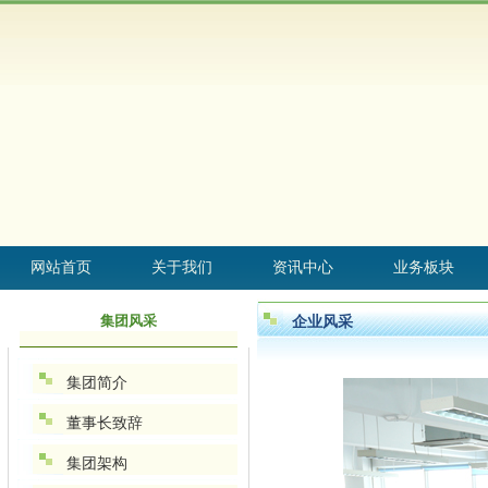
网站首页
关于我们
资讯中心
业务板块
集团风采
企业风采
集团简介
董事长致辞
集团架构