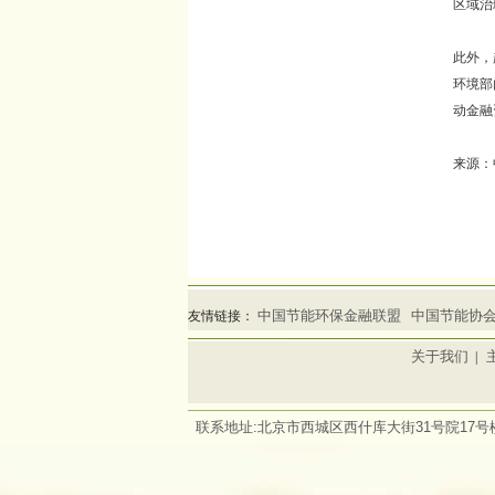
区域治
此外，
环境部
动金融
来源：
中国节能环保金融联盟
中国节能协
友情链接：
关于我们
|
联系地址:北京市西城区西什库大街31号院17号楼2层 电话