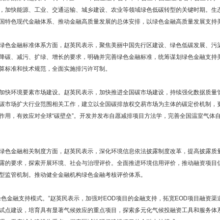
，加快能源、工业、交通运输、城乡建设、农业等领域绿色低碳转型的关键时期。生
国特色现代金融体系、推动金融高质量发展的总体安排，以绿色金融高质量发展支持
绿色金融标准体系方面，赵英民表示，聚焦美丽中国先行区建设、绿色低碳发展、污
降碳、减污、扩绿、增长的要求，明确并完善绿色金融标准，统筹谋划绿色金融支持
算标准和技术规范，全面实施排污许可制。
加快环境要素市场建设。赵英民表示，加快推进全国碳市场建设，持续强化数据质量
碳市场扩大行业范围相关工作，建立以全国碳排放权交易市场为主体的碳定价机制，
作用，有效应对全球“碳壁垒”。开发并发布自愿减排项目方法学，完善全国温室气体
绿色金融相关制度方面，赵英民表示，深化环境信息依法披露制度改革，提高披露质
露的要求，探索开展环境、社会与治理评价。全面推进环境信用评价，推动融资项目
型监管机制。推动健全金融机构绿色金融考核评价体系。
绿色金融支持模式。”赵英民表示，加强对
EOD
项目的金融支持，拓宽
EOD
项目融资渠
试点建设，培育具有显著气候效应的重点项目，探索多元化气候投融资工具和服务体