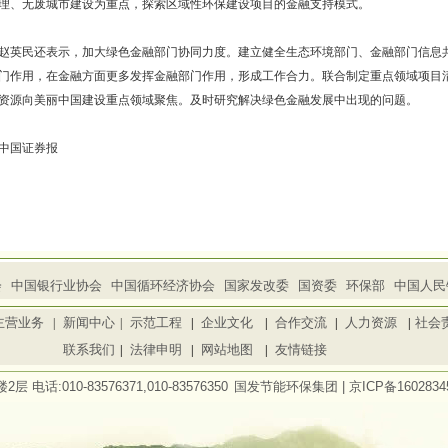
理、无废城市建设为重点，探索区域性环保建设项目的金融支持模式。
赵英民还表示，加大绿色金融部门协同力度。建立健全生态环境部门、金融部门信息
门作用，在金融方面更多发挥金融部门作用，形成工作合力。联合制定重点领域项目
资源向美丽中国建设重点领域聚焦。及时研究解决绿色金融发展中出现的问题。
中国证券报
会
中国银行业协会
中国循环经济协会
国家发改委
国资委
环保部
中国人民
主营业务
新闻中心
示范工程
企业文化
合作交流
人力资源
社会
|
|
|
|
|
|
联系我们
法律申明
网站地图
友情链接
|
|
|
:010-83576371,010-83576350
国发节能环保集团 |
京ICP备160283