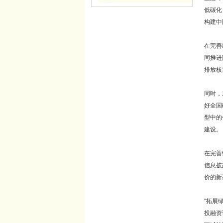
低碳化
构建中
在完善
同推进
排放核
同时，
好全国
型中的
建设。
在完善
信息披
价的新
“拓展
投融资