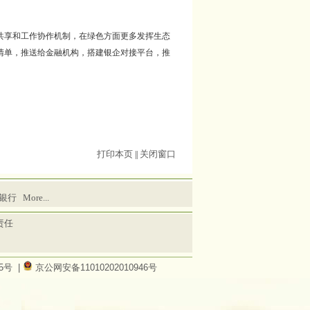
共享和工作协作机制，在绿色方面更多发挥生态
清单，推送给金融机构，搭建银企对接平台，推
打印本页
关闭窗口
||
银行
More...
责任
45号
|
京公网安备11010202010946号